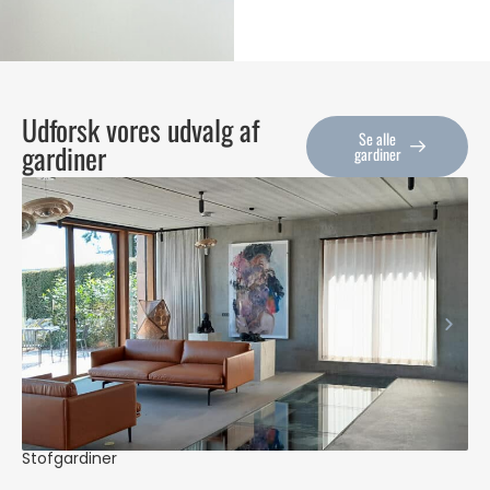
Udforsk vores udvalg af
Se alle
gardiner
gardiner
Stofgardiner
Pe