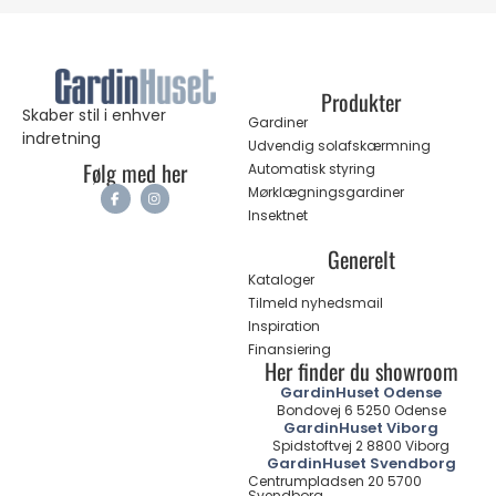
Produkter
Skaber stil i enhver
Gardiner
indretning
Udvendig solafskærmning
Følg med her
Automatisk styring
Mørklægningsgardiner
Insektnet
Generelt
Kataloger
Tilmeld nyhedsmail
Inspiration
Finansiering
Her finder du showroom
GardinHuset Odense
Bondovej 6 5250 Odense
GardinHuset Viborg
Spidstoftvej 2 8800 Viborg
GardinHuset Svendborg
Centrumpladsen 20 5700
Svendborg