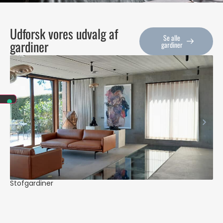
Udforsk vores udvalg af
Se alle
gardiner
gardiner
Stofgardiner
Pe