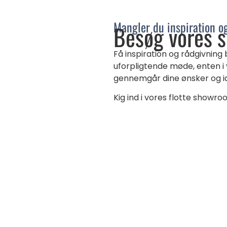
Mangler du inspiration o
Besøg vores 
Få inspiration og rådgivning
uforpligtende møde, enten i
gennemgår dine ønsker og idé
Kig ind i vores flotte showr