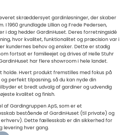
leveret skræddersyet gardinløsninger, der skaber
m. I 1960 grundlagde Lillian og Frede Pedersen,
r i dag hedder GardinHuset. Deres forretningsidé
ing, hvor kvalitet, funktionalitet og præcision var i
r kundernes behov og ønsker. Dette er stadig
m fortsat er familieejet og drives af Helle Stuhr
GardinHuset har flere showroom i hele landet.
 at holde. Hvert produkt fremstilles med fokus på
og perfekt tilpasning, så du kan nyde din
 tilbyder et bredt udvalg af gardiner og udvendig
este kvalitet og finish.
el af Gardingruppen ApS, som er et
sskab bestående af GardinHuset (til private) og
erhverv). Dette fællesskab er din sikkerhed for
ig levering hver gang.