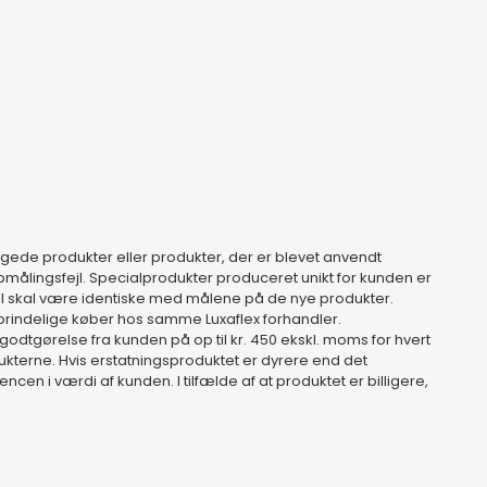
gede produkter eller produkter, der er blevet anvendt
r opmålingsfejl. Specialprodukter produceret unikt for kunden er
l skal være identiske med målene på de nye produkter.
prindelige køber hos samme Luxaflex forhandler.
tgørelse fra kunden på op til kr. 450 ekskl. moms for hvert
dukterne. Hvis erstatningsproduktet er dyrere end det
ncen i værdi af kunden. I tilfælde af at produktet er billigere,