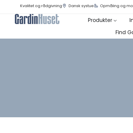
Kvalitet og rådgivning
Dansk systue
Opmåling og mo
Produkter
I
Find G