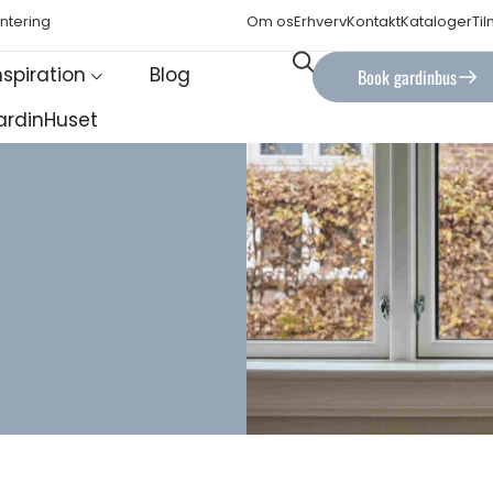
ntering
Om os
Erhverv
Kontakt
Kataloger
Ti
nspiration
Blog
Book gardinbus
ardinHuset