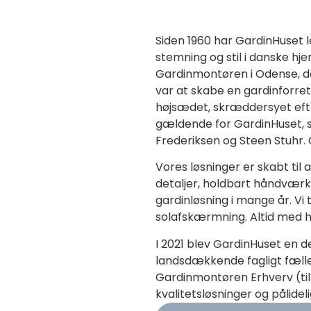
Siden 1960 har GardinHuset 
stemning og stil i danske hje
Gardinmontøren i Odense, de
var at skabe en gardinforretn
højsædet, skræddersyet efte
gældende for GardinHuset, so
Frederiksen og Steen Stuhr. 
Vores løsninger er skabt til
detaljer, holdbart håndværk 
gardinløsning i mange år. Vi
solafskærmning. Altid med høj
I 2021 blev GardinHuset en d
landsdækkende fagligt fælle
Gardinmontøren Erhverv (til 
kvalitetsløsninger og pålidel