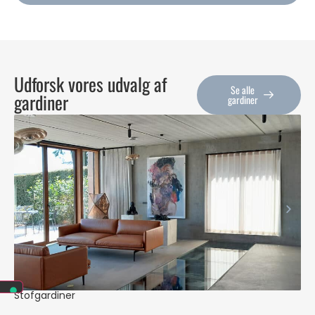
Udforsk vores udvalg af
Se alle
gardiner
gardiner
Stofgardiner
Pe